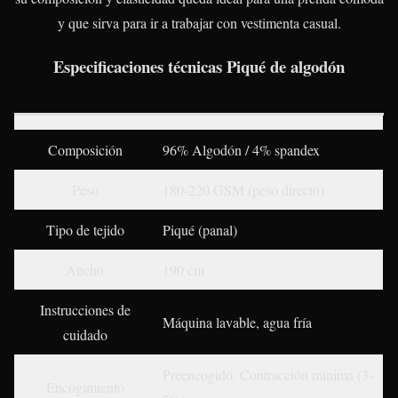
y que sirva para ir a trabajar con vestimenta casual.
Especificaciones técnicas Piqué de algodón
Composición
96% Algodón / 4% spandex
Peso
180-220 GSM (peso directo)
Tipo de tejido
Piqué (panal)
Ancho
190 cm
Instrucciones de
Máquina lavable, agua fría
cuidado
Preencogido. Contracción mínima (3-
Encogimiento